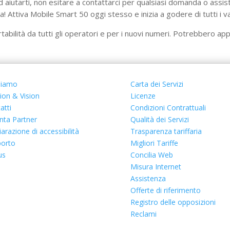
d aiutarti, non esitare a contattarci per qualsiasi domanda o assiste
ta! Attiva Mobile Smart 50 oggi stesso e inizia a godere di tutti i v
ortabilità da tutti gli operatori e per i nuovi numeri. Potrebbero app
siamo
Carta dei Servizi
ion & Vision
Licenze
atti
Condizioni Contrattuali
nta Partner
Qualità dei Servizi
iarazione di accessibilit
à
Trasparenza tariffaria
orto
Migliori Tariffe
us
Concilia Web
Misura Internet
Assistenza
Offerte di riferimento
Registro delle opposizioni
Reclami