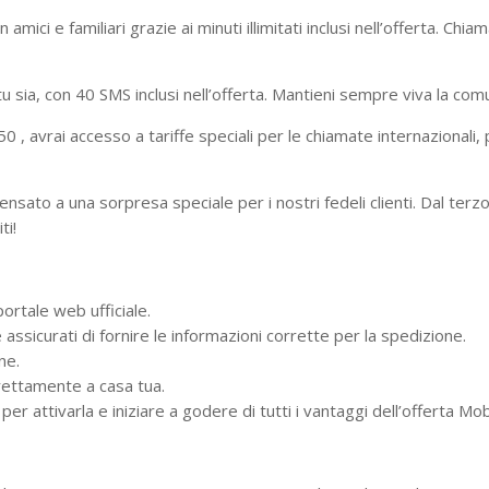
 amici e familiari grazie ai minuti illimitati inclusi nell’offerta. Ch
u sia, con 40 SMS inclusi nell’offerta. Mantieni sempre viva la com
0 , avrai accesso a tariffe speciali per le chiamate internazionali,
to a una sorpresa speciale per i nostri fedeli clienti. Dal terzo 
ti!
portale web ufficiale.
e e assicurati di fornire le informazioni corrette per la spedizione.
ne.
irettamente a casa tua.
 per attivarla e iniziare a godere di tutti i vantaggi dell’offerta Mo