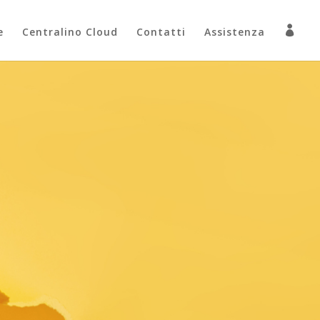

e
Centralino Cloud
Contatti
Assistenza