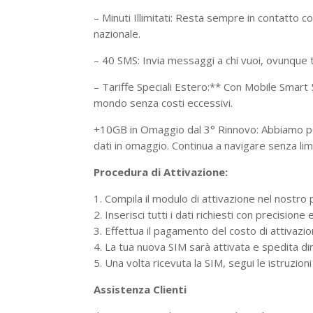
– Minuti Illimitati: Resta sempre in contatto con
nazionale.
– 40 SMS: Invia messaggi a chi vuoi, ovunque t
– Tariffe Speciali Estero:** Con Mobile Smart 5
mondo senza costi eccessivi.
+10GB in Omaggio dal 3° Rinnovo: Abbiamo pensa
dati in omaggio. Continua a navigare senza limi
Procedura di Attivazione:
1. Compila il modulo di attivazione nel nostro 
2. Inserisci tutti i dati richiesti con precision
3. Effettua il pagamento del costo di attivazio
4. La tua nuova SIM sarà attivata e spedita d
5. Una volta ricevuta la SIM, segui le istruzioni
Assistenza Clienti